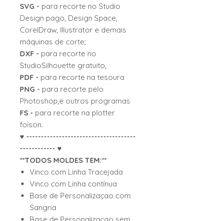
SVG -
para recorte no Studio
Design pago, Design Space,
CorelDraw, Illustrator e demais
máquinas de corte;
DXF -
para recorte no
StudioSilhouette gratuito,
PDF -
para recorte na tesoura
PNG -
para recorte pelo
Photoshop,e outros programas
FS -
para recorte na plotter
foison.
♥ -------------------------------------
------------ ♥
**TODOS MOLDES TEM:**
Vinco com Linha Tracejada
Vinco com Linha contínua
Base de Personalizaçao com
Sangria
Base de Personalizaçao sem