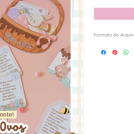
Formato do Arqui
Arquivos Imprima e 
@biartecriativa
Kits Digitais usados
@anaflor_design
Arquivos de corte n
MAQUINA DE CORT
(CAMEO,CRICUT,FOIS
Arquivos de corte 
TESOURETES
Artes vão no forma
arquivos de corte Pl
(OBS: Os arquivos
no modo ZIP, é nece
todos arquivos)
———————————