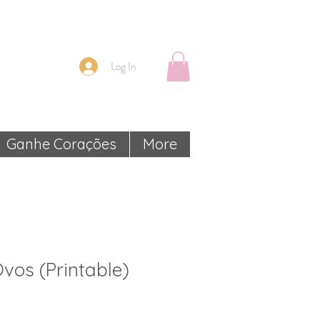
Log In
Ganhe Corações
More
vos (Printable)