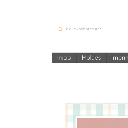
Início
Moldes
Impri