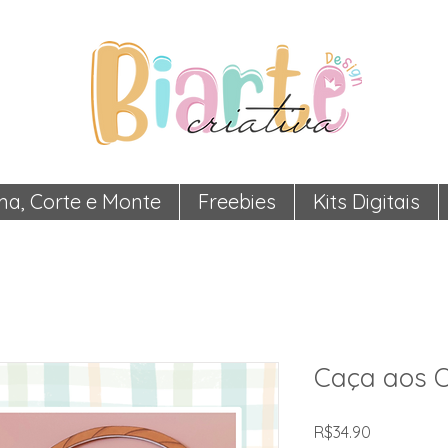
ma, Corte e Monte
Freebies
Kits Digitais
Caça aos O
Price
R$34.90