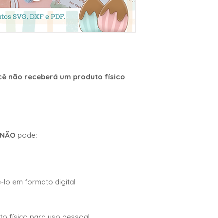
--------------------------
Pacote contém segu
1 - Lapela em 3 Lin
Espanhol)
1 - Cestinha aviso d
Linguas (Português,
6 - Cards de Pistas 
ocê não receberá um produto físico
Espanhol)
1 - Card Resposta P
Inglês e Espanhol)
1 - Tag para o Ovo 
e Espanhol)
1 - Patinhas - para
NÃO
pode:
Papel adesivo de 75
Setinhas em 4 cores
Inglês e Espanhol)
(Todo Kit foi impre
-lo em formato digital
uto físico para uso pessoal