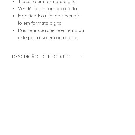
Trocá-lo em formato digital
Vendê-lo em formato digital
Modificá-lo a fim de revendê-
lo em formato digital
Rastrear qualquer elemento da
arte para uso em outra arte;
DESCRIÇÃO DO PRODUTO
ARQUIVO PRINTABLE DIA DOS
MATERIAIS UTILIZADOS
NAMORADOS
Imagens Utilizada em Parceria com
Cola de Pano - Acrilex;
a:
NI.ESTUDIOCRIATIVO
Offiset 240g - Chambril
CAIXA PARA 02 DOCES OU
MEUS FORNECEDORES
FERRERO, E TAMBÉM PARA
Lavoro
DIVERSOS BOMBOM SOLTO
Karin Papeis
♥♥♥
TAM.11X8,5X5
Casa Criativa Atelie
USEI 1 FOLHA 240g - IMPRESSA
FRENTE E VERSO
- FORMATO DO ARQUIVO
♥♥♥