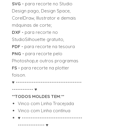
SVG -
para recorte no Studio
Design pago, Design Space,
CorelDraw, Illustrator e demais
máquinas de corte;
DXF -
para recorte no
StudioSilhouette gratuito,
PDF -
para recorte na tesoura
PNG -
para recorte pelo
Photoshop,e outros programas
FS -
para recorte na plotter
foison.
♥ -------------------------------------
------------ ♥
**TODOS MOLDES TEM:**
Vinco com Linha Tracejada
Vinco com Linha contínua
♥ ----------------------------------
--------------- ♥