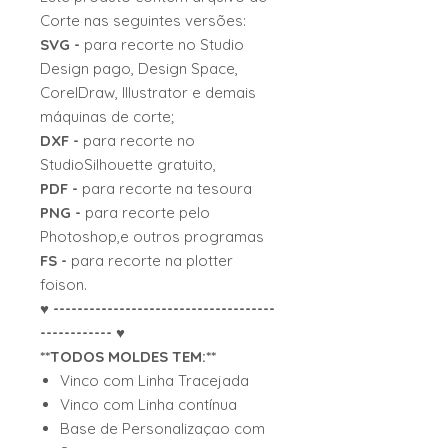
Corte nas seguintes versões:
SVG -
para recorte no Studio
Design pago, Design Space,
CorelDraw, Illustrator e demais
máquinas de corte;
DXF -
para recorte no
StudioSilhouette gratuito,
PDF -
para recorte na tesoura
PNG -
para recorte pelo
Photoshop,e outros programas
FS -
para recorte na plotter
foison.
♥ -------------------------------------
------------ ♥
**TODOS MOLDES TEM:**
Vinco com Linha Tracejada
Vinco com Linha contínua
Base de Personalizaçao com