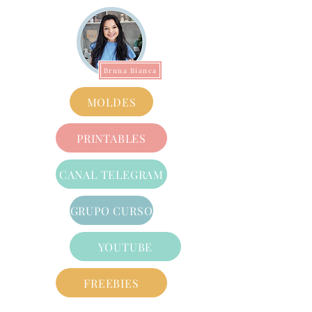
Bruna Bianca
MOLDES
PRINTABLES
CANAL TELEGRAM
GRUPO CURSO
YOUTUBE
FREEBIES