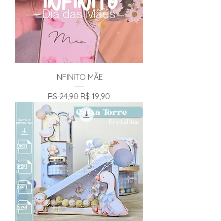
INFINITO MÃE
Preço normal
Preço promocional
R$ 24,90
R$ 19,90