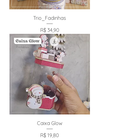
Trio_Fadinhas
Preço
R$ 34,90
Caixa Glow
Preço
R$ 19,80