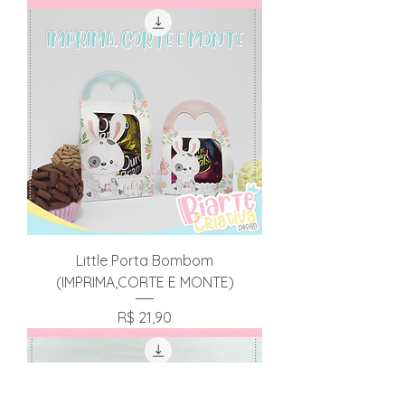
Little Porta Bombom
(IMPRIMA,CORTE E MONTE)
Preço
R$ 21,90