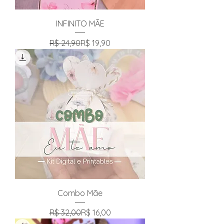
INFINITO MÃE
Preço normal
Preço promocional
R$ 24,90
R$ 19,90
Combo Mãe
Preço normal
Preço promocional
R$ 32,00
R$ 16,00