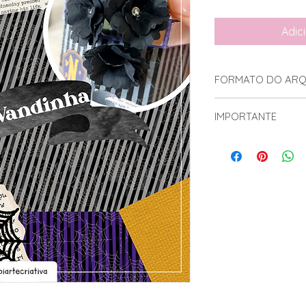
Adic
FORMATO DO ARQ
Kit Digital contém:
IMPORTANTE
5 Papéis
3 Clipart
1 Arquivo Flor : 
TERMOS DE USO
1 Arquivo Teia d
Adquirindo esse pr
doá-lo em format
trocá-lo em forma
vendê-lo em form
modificá-lo a fi
digital
Você tem o direito d
utilizá-lo para c