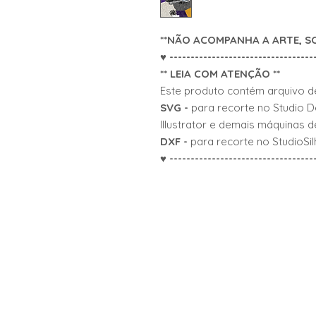
**NÃO ACOMPANHA A ARTE, S
♥ ----------------------------------
** LEIA COM ATENÇÃO **
Este produto contém arquivo d
SVG -
para recorte no Studio 
Illustrator e demais máquinas d
DXF -
para recorte no StudioSil
♥ ----------------------------------