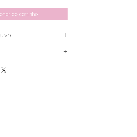
ionar ao carrinho
UIVO
DXF e SVG
e Aranha : DXF e SVG
oduto, você
NÃO
pode:
o digital
to digital
ato digital
m de revendê-lo em formato
e:
riar um produto físico para uso