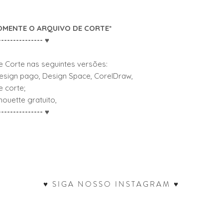
pessoal
utilizá-lo para c
utilizá-lo para c
OMENTE O ARQUIVO DE CORTE*
comercializar em
--------------- ♥
por ano)
Em caso de dúvidas
e Corte nas seguintes versões:
de Uso
, ou entre e
Design pago, Design Space, CorelDraw,
biartecriativa@gma
e corte;
houette gratuito,
Recomendamos aces
Chrome.
--------------- ♥
♥ SIGA NOSSO INSTAGRAM ♥