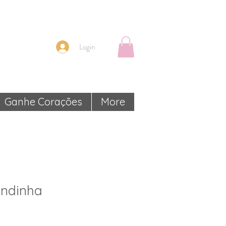
Login
Ganhe Corações
More
ndinha